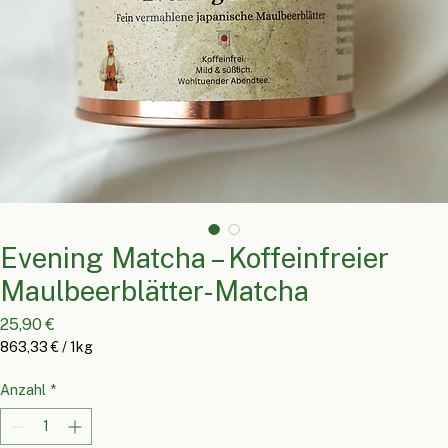
Evening Matcha – Koffeinfreier
Maulbeerblätter-Matcha
Preis
25,90 €
863,33 €
/
1kg
863,33 €
pro
Anzahl
*
1
Kilogramm