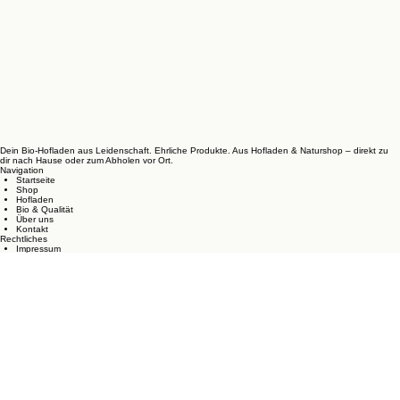
Dein Bio-Hofladen aus Leidenschaft. Ehrliche Produkte. Aus Hofladen & Naturshop – direkt zu
dir nach Hause oder zum Abholen vor Ort.
Navigation
Startseite
Shop
Hofladen
Bio & Qualität
Über uns
Kontakt
Rechtliches
Impressum
Datenschutzerklärung
AGB
Widerrufsbelehrung
Vertrag widerrufen
Versand & Zahlung
Cookie-Richtlinie
Bio-Zertifizierung
Lebensmittelhinweise
Vertrag widerrufen
Shop-Informationen
Zahlungsarten:
Kredit-/Debitkarten