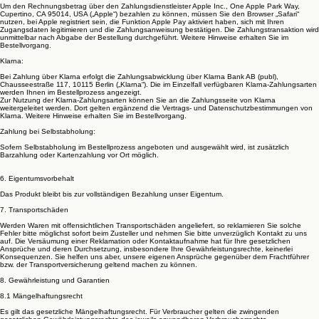
Um den Rechnungsbetrag über den Zahlungsdienstleister Apple Inc., One Apple Park Way,
Cupertino, CA 95014, USA („Apple“) bezahlen zu können, müssen Sie den Browser „Safari“
nutzen, bei Apple registriert sein, die Funktion Apple Pay aktiviert haben, sich mit Ihren
Zugangsdaten legitimieren und die Zahlungsanweisung bestätigen. Die Zahlungstransaktion wird
unmittelbar nach Abgabe der Bestellung durchgeführt. Weitere Hinweise erhalten Sie im
Bestellvorgang.
Klarna:
Bei Zahlung über Klarna erfolgt die Zahlungsabwicklung über Klarna Bank AB (publ),
Chausseestraße 117, 10115 Berlin („Klarna“). Die im Einzelfall verfügbaren Klarna-Zahlungsarten
werden Ihnen im Bestellprozess angezeigt.
Zur Nutzung der Klarna-Zahlungsarten können Sie an die Zahlungsseite von Klarna
weitergeleitet werden. Dort gelten ergänzend die Vertrags- und Datenschutzbestimmungen von
Klarna. Weitere Hinweise erhalten Sie im Bestellvorgang.
Zahlung bei Selbstabholung:
Sofern Selbstabholung im Bestellprozess angeboten und ausgewählt wird, ist zusätzlich
Barzahlung oder Kartenzahlung vor Ort möglich.
6. Eigentumsvorbehalt
Das Produkt bleibt bis zur vollständigen Bezahlung unser Eigentum.
7. Transportschäden
Werden Waren mit offensichtlichen Transportschäden angeliefert, so reklamieren Sie solche
Fehler bitte möglichst sofort beim Zusteller und nehmen Sie bitte unverzüglich Kontakt zu uns
auf. Die Versäumung einer Reklamation oder Kontaktaufnahme hat für Ihre gesetzlichen
Ansprüche und deren Durchsetzung, insbesondere Ihre Gewährleistungsrechte, keinerlei
Konsequenzen. Sie helfen uns aber, unsere eigenen Ansprüche gegenüber dem Frachtführer
bzw. der Transportversicherung geltend machen zu können.
8. Gewährleistung und Garantien
8.1 Mängelhaftungsrecht
Es gilt das gesetzliche Mängelhaftungsrecht. Für Verbraucher gelten die zwingenden