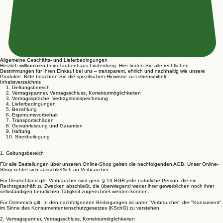
Allgemeine Geschäfts- und Lieferbedingungen
Herzlich willkommen beim Taubenhaus Lindenberg. Hier finden Sie alle rechtlichen
Bestimmungen für Ihren Einkauf bei uns – transparent, ehrlich und nachhaltig wie unsere
Produkte. Bitte beachten Sie die spezifischen Hinweise zu Lebensmitteln.
Inhaltsverzeichnis
1. Geltungsbereich
2. Vertragspartner, Vertragsschluss, Korrekturmöglichkeiten
3. Vertragssprache, Vertragstextspeicherung
4. Lieferbedingungen
5. Bezahlung
6. Eigentumsvorbehalt
7. Transportschäden
8. Gewährleistung und Garantien
9. Haftung
10. Streitbeilegung
1. Geltungsbereich
Für alle Bestellungen über unseren Online-Shop gelten die nachfolgenden AGB. Unser Online-
Shop richtet sich ausschließlich an Verbraucher.
Für Deutschland gilt: Verbraucher sind gem. § 13 BGB jede natürliche Person, die ein
Rechtsgeschäft zu Zwecken abschließt, die überwiegend weder ihrer gewerblichen noch ihrer
selbständigen beruflichen Tätigkeit zugerechnet werden können.
Für Österreich gilt: In den nachfolgenden Bedingungen ist unter "Verbraucher" der "Konsument"
im Sinne des Konsumententenschutzgesetzes (KSchG) zu verstehen.
2. Vertragspartner, Vertragsschluss, Korrekturmöglichkeiten