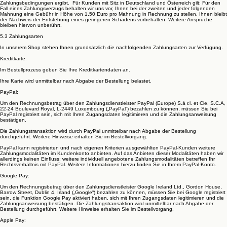
Zahlungsbedingungen ergibt. Für Kunden mit Sitz in Deutschland und Österreich gilt: Für den
Fall eines Zahlungsverzugs behalten wir uns vor, Ihnen bei der zweiten und jeder folgenden
Mahnung eine Gebühr in Höhe von 1,50 Euro pro Mahnung in Rechnung zu stellen. Ihnen bleibt
der Nachweis der Entstehung eines geringeren Schadens vorbehalten. Weitere Ansprüche
bleiben hiervon unberührt.
5.3 Zahlungsarten
In unserem Shop stehen Ihnen grundsätzlich die nachfolgenden Zahlungsarten zur Verfügung.
Kreditkarte:
Im Bestellprozess geben Sie Ihre Kreditkartendaten an.
Ihre Karte wird unmittelbar nach Abgabe der Bestellung belastet.
PayPal:
Um den Rechnungsbetrag über den Zahlungsdienstleister PayPal (Europe) S.à r.l. et Cie, S.C.A,
22-24 Boulevard Royal, L-2449 Luxembourg („PayPal“) bezahlen zu können, müssen Sie bei
PayPal registriert sein, sich mit Ihren Zugangsdaten legitimieren und die Zahlungsanweisung
bestätigen.
Die Zahlungstransaktion wird durch PayPal unmittelbar nach Abgabe der Bestellung
durchgeführt. Weitere Hinweise erhalten Sie im Bestellvorgang.
PayPal kann registrierten und nach eigenen Kriterien ausgewählten PayPal-Kunden weitere
Zahlungsmodalitäten im Kundenkonto anbieten. Auf das Anbieten dieser Modalitäten haben wir
allerdings keinen Einfluss; weitere individuell angebotene Zahlungsmodalitäten betreffen Ihr
Rechtsverhältnis mit PayPal. Weitere Informationen hierzu finden Sie in Ihrem PayPal-Konto.
Google Pay:
Um den Rechnungsbetrag über den Zahlungsdienstleister Google Ireland Ltd., Gordon House,
Barrow Street, Dublin 4, Irland („Google“) bezahlen zu können, müssen Sie bei Google registriert
sein, die Funktion Google Pay aktiviert haben, sich mit Ihren Zugangsdaten legitimieren und die
Zahlungsanweisung bestätigen. Die Zahlungstransaktion wird unmittelbar nach Abgabe der
Bestellung durchgeführt. Weitere Hinweise erhalten Sie im Bestellvorgang.
Apple Pay: