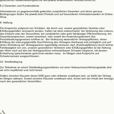
gesetzlichen Gewährleistungsrechte des jeweils anwendbaren Verbraucherrechts.
8.2 Garantien und Kundendienst
Informationen zu gegebenenfalls geltenden zusätzlichen Garantien und deren genaue
Bedingungen finden Sie jeweils beim Produkt und auf besonderen Informationsseiten im Online-
Shop.
9. Haftung
Für Ansprüche aufgrund von Schäden, die durch uns, unsere gesetzlichen Vertreter oder
Erfüllungsgehilfen verursacht wurden, haften wir stets unbeschränkt bei Verletzung des Lebens,
des Körpers oder der Gesundheit, bei vorsätzlicher oder grob fahrlässiger Pflichtverletzung, bei
Garantieversprechen, soweit vereinbart, oder soweit der Anwendungsbereich des
Produkthaftungsgesetzes eröffnet ist. Bei Verletzung wesentlicher Vertragspflichten, deren
Erfüllung die ordnungsgemäße Durchführung des Vertrages überhaupt erst ermöglicht und auf
deren Einhaltung der Vertragspartner regelmäßig vertrauen darf, (Kardinalpflichten) durch leichte
Fahrlässigkeit von uns, unseren gesetzlichen Vertretern oder Erfüllungsgehilfen ist die Haftung
der Höhe nach auf den bei Vertragsschluss vorhersehbaren Schaden begrenzt, mit dessen
Entstehung typischerweise gerechnet werden muss. Im Übrigen sind Ansprüche auf
Schadensersatz ausgeschlossen.
10. Streitbeilegung
Zur Teilnahme an einem Streitbeilegungsverfahren vor einer Verbraucherschlichtungsstelle sind
wir nicht verpflichtet und nicht bereit.
Sollten einzelne Klauseln dieser AGB ganz oder teilweise unwirksam sein, so bleibt der Vertrag
im Übrigen wirksam. Soweit einzelne Klauseln unwirksam sind, richtet sich der Inhalt des Vertrags
nach den gesetzlichen Vorschriften.