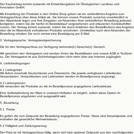
Der Kaufvertrag kommt zustande mit Entwicklungsbüro für Ökologischen Landbau und
Innovation GmbH.
Mit Einstellung der Produkte in den Online-Shop geben wir ein verbindliches Angebot zum
Vertragsschluss über diese Artikel ab. Sie können unsere Produkte zunächst unverbindlich in
den Warenkorb legen und Ihre Eingaben vor Absenden Ihrer verbindlichen Bestellung jederzeit
korrigieren, indem Sie die hierfür im Bestellablauf vorgesehenen und erläuterten Korrekturhilfen
nutzen. Der Vertrag kommt zustande, indem Sie durch Anklicken des Bestellbuttons das Angebot
über die im Warenkorb enthaltenen Produkte annehmen. Unmittelbar nach dem Absenden der
Bestellung erhalten Sie noch einmal eine Bestätigung per E-Mail.
3. Vertragssprache, Vertragstextspeicherung
Die für den Vertragsschluss zur Verfügung stehende(n) Sprache(n): Deutsch
Wir speichern den Vertragstext und senden Ihnen die Bestelldaten und unsere AGB in Textform
zu. Der Vertragstext ist aus Sicherheitsgründen nicht mehr über das Internet zugänglich.
4. Lieferbedingungen
4.1 Liefergebiet
Wir liefern innerhalb Deutschlands und Österreichs. Die jeweils verfügbaren Lieferländer,
Versandarten, Versandkosten und Lieferzeiten werden im Bestellprozess angezeigt.
4.2 Lieferoptionen
Wir versenden die Produkte an die im Bestellprozess angegebene Lieferadresse.
Eine Selbstabholung der Ware in unserem Hofladen ist möglich, sofern diese Option im
Bestellprozess angeboten und ausgewählt wird.
5. Bezahlung
5.1 Preise
Es gelten die zum Zeitpunkt der Bestellung angegebenen Preise. Diese sind Gesamtpreise und
enthalten die gesetzliche Mehrwertsteuer.
5.2 Fälligkeit und Zahlungsverzug
Der Preis ist mit Vertragsschluss fällig, wenn sich kein späterer Zeitpunkt aus den nachfolgenden