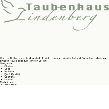
Dein Bio-Hofladen aus Leidenschaft. Ehrliche Produkte. Aus Hofladen & Naturshop – direkt zu
dir nach Hause oder zum Abholen vor Ort.
Navigation
Startseite
Shop
Hofladen
Bio & Qualität
Über uns
Kontakt
Rechtliches
Impressum
Datenschutzerklärung
AGB
Widerrufsbelehrung
Vertrag widerrufen
Versand & Zahlung
Cookie-Richtlinie
Bio-Zertifizierung