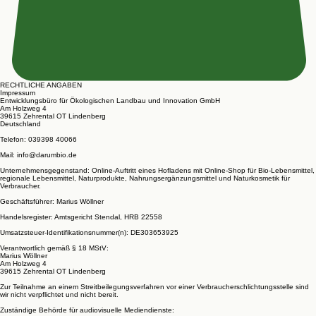
RECHTLICHE ANGABEN
Impressum
Entwicklungsbüro für Ökologischen Landbau und Innovation GmbH
Am Holzweg 4
39615 Zehrental OT Lindenberg
Deutschland
Telefon: 039398 40066
Mail: info@darumbio.de
Unternehmensgegenstand: Online-Auftritt eines Hofladens mit Online-Shop für Bio-Lebensmittel,
regionale Lebensmittel, Naturprodukte, Nahrungsergänzungsmittel und Naturkosmetik für
Verbraucher.
Geschäftsführer: Marius Wöllner
Handelsregister: Amtsgericht Stendal, HRB 22558
Umsatzsteuer-Identifikationsnummer(n): DE303653925
Verantwortlich gemäß § 18 MStV:
Marius Wöllner
Am Holzweg 4
39615 Zehrental OT Lindenberg
Zur Teilnahme an einem Streitbeilegungsverfahren vor einer Verbraucherschlichtungsstelle sind
wir nicht verpflichtet und nicht bereit.
Zuständige Behörde für audiovisuelle Mediendienste: