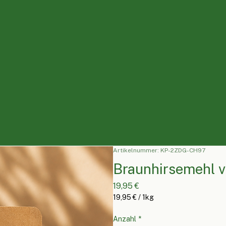
Artikelnummer: KP-2ZDG-CH97
Braunhirsemehl v
Preis
19,95 €
19,95 €
/
1kg
19,95 €
pro
Anzahl
*