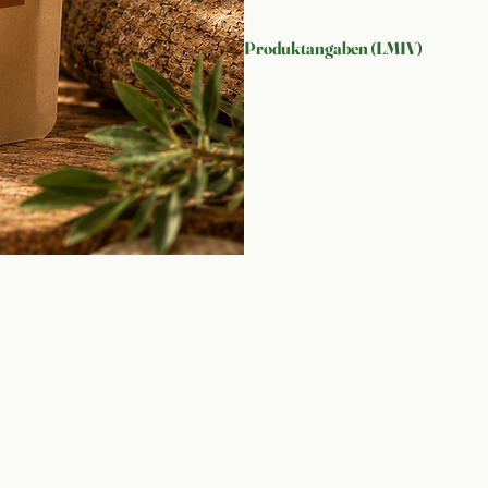
Produktangaben (LMIV)
Rechtliche Bezeichnung:
 Braunhir
Zutaten:
 100 % Braunhirse gemahle
Allergene:
 Enthält keine deklaratio
werden, der auch Gluten-haltiges G
Nettofüllmenge:
 1.000 g
Nährwertdeklaration:
 Einzutatige
Nährwertdeklaration befreit.
Inverkehrbringer:
 Entwicklungsbür
39615 Zehrental OT Lindenberg
Herkunft:
 Angebaut und verarbeite
Lagerung:
 Kühl und trocken lager
aufbewahren.
Bio-Kontrollstelle:
 DE-ÖKO-006
MHD:
 Siehe Verpackungsaufdruck