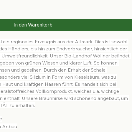
In den Warenkorb
ein regionales Erzeugnis aus der Altmark. Dies ist sowohl 
des Händlers, bis hin zum Endverbraucher, hinsichtlich der 
er Umweltfreundlichkeit. Unser Bio-Landhof Wöllner befindet 
mgeben von grünen Wiesen und klarer Luft. So können 
hsen und gedeihen. Durch den Erhalt der Schale 
sonders viel Silizium in Form von Kieselsäure, was zu 
 Haut und kräftigen Haaren führt. Es handelt sich bei 
ralstoffreiches Vollkornprodukt, welches u.a. wichtige 
nthält. Unsere Braunhirse wird schonend angebaut, um 
ÄT zu erhalten.
*
em Anbau