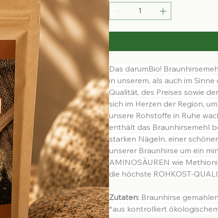
1
Kilogramm
Das darumBio! Braunhirsemehl 
in unserem, als auch im Sinne 
Qualität, des Preises sowie d
sich im Herzen der Region, u
unsere Rohstoffe in Ruhe wac
enthält das Braunhirsemehl be
starken Nägeln, einer schönen
unserer Braunhirse um ein mine
AMINOSÄUREN wie Methionin e
die höchste ROHKOST-QUALIT
Zutaten:
 Braunhirse gemahlen
*aus kontrolliert ökologisch