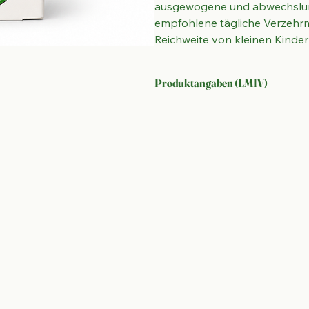
ausgewogene und abwechslung
empfohlene tägliche Verzehrm
Reichweite von kleinen Kinde
Produktangaben (LMIV)
Bezeichnung des Lebensmittels:
 
Vitamin C, Vitamin D3 und Jod für
Zutaten:
 Süßungsmittel (Xylitol, Er
Konzentrat, gereinigtes Wasser, Gel
Äpfelsäure), Vitamine (C, D3), na
arabicum), natürliches Erdbeerarom
Allergene:
 Enthält 
FISCH
 (Fischöl-
Verzehr abführend wirken.
Nettofüllmenge:
 60 Kaugeleedrop
Zusammensetzung pro Kaugeleed
Fischölkonzentrat (Triglyceride)
Vitamin C (Ascorbinsäure) 20 mg 