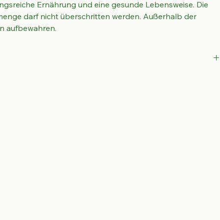
sreiche Ernährung und eine gesunde Lebensweise. Die 
enge darf nicht überschritten werden. Außerhalb der 
rn aufbewahren.
Nahrungsergänzungsmittel mit Omega-3-Fettsäuren (EPA, DHA), 
 Kinder
ythrit und Steviolglycoside aus Stevia), Fischöl-Triglyceride-
iermittel (
Fischgelatine
), Säureregulatoren (Natriumcitrat, 
türliches Zitronen-Limetten-Aroma, Verdickungsmittel (Gummi 
a, Farbstoff (Paprikaextrakt), Kaliumjodid.
Triglyceride-Konzentrat, Fischgelatine). Kann bei übermäßigem 
s (100 g)
rop:
 500 mg – davon DHA 250 mg, davon EPA 50 mg;
(25% NRV);