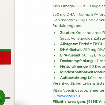
Kids Omega-3 Plus – Kaugelee
250 mg DHA + 50 mg EPA pro 
Gehirnentwicklung und Sehkraf
Produktangaben
Zutaten:
 Konzentriertes F
Sirup. Vollständige Zuta
Allergene: Enthält 
FISCH
DHA-Gehalt:
 250 mg DHA
EPA-Gehalt:
 50 mg EPA p
Dosierempfehlung:
 1 Dro
Nettofüllmenge:
 60 Drop
Mindesthaltbarkeitsdatu
Aufbewahrung:
 Kühl, tro
Verantwortlicher Lebensmitt
Vitals Voedingssupplementen 
— 
www.vitals.eu
Pflichthinweis gem. §11 NKV:
 