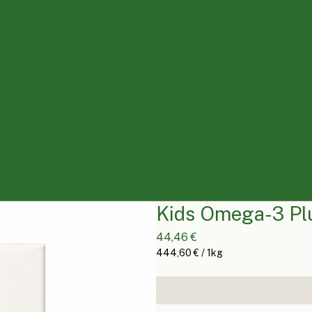
Kids Omega-3 Plu
Preis
44,46 €
444,60 €
/
1kg
444,60 €
pro
1
Kilogramm