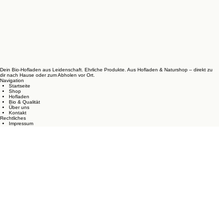
Dein Bio-Hofladen aus Leidenschaft. Ehrliche Produkte. Aus Hofladen & Naturshop – direkt zu
dir nach Hause oder zum Abholen vor Ort.
Navigation
Startseite
Shop
Hofladen
Bio & Qualität
Über uns
Kontakt
Rechtliches
Impressum
Datenschutzerklärung
AGB
Widerrufsbelehrung
Vertrag widerrufen
Versand & Zahlung
Cookie-Richtlinie
Bio-Zertifizierung
Lebensmittelhinweise
Vertrag widerrufen
Shop-Informationen
Zahlungsarten:
Kredit-/Debitkarten
Apple Pay