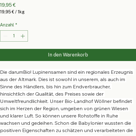
Preis
19,95 €
19,95 €
/
1kg
19,95 €
pro
Anzahl
*
1
Kilogramm
In den Warenkorb
Die darumBio! Lupinensamen sind ein regionales Erzeugnis 
aus der Altmark. Dies ist sowohl in unserem, als auch im 
Sinne des Händlers, bis hin zum Endverbraucher, 
hinsichtlich der Qualität, des Preises sowie der 
Umweltfreundlichkeit. Unser Bio-Landhof Wöllner befindet 
sich im Herzen der Region, umgeben von grünen Wiesen 
und klarer Luft. So können unsere Rohstoffe in Ruhe 
wachsen und gedeihen. Schon die Babylonier wussten die 
positiven Eigenschaften zu schätzen und verarbeiteten die 