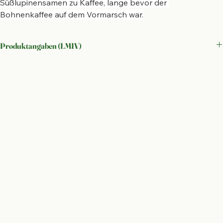
Süßlupinensamen zu Kaffee, lange bevor der 
Bohnenkaffee auf dem Vormarsch war.
Produktangaben (LMIV)
Rechtliche Bezeichnung:
 Süßlupinensamen, getrocknet
Zutaten:
 100 % Süßlupinensamen* (*aus kontrolliert ökologischem 
Anbau)
⚠️ Allergene: Enthält LUPINEN.
 Kann Spuren anderer Hülsenfrüchte 
enthalten.
Nettofüllmenge:
 1.000 g
Nährwertdeklaration:
 Einzutatiges Naturprodukt – gemäß Anhang V 
Nr. 19 LMIV von der Nährwertdeklaration befreit.
Inverkehrbringer:
 Entwicklungsbüro für Ökologischen Landbau und 
Innovation GmbH, Am Holzweg 4, 39615 Zehrental OT Lindenberg
Herkunft:
 Angebaut und verarbeitet in Deutschland (Altmark, 
Sachsen-Anhalt)
Lagerung:
 Kühl und trocken lagern, lichtgeschützt. Nach dem Öffnen 
verschlossen aufbewahren.
Bio-Kontrollstelle:
 DE-ÖKO-006
MHD:
 Siehe Verpackungsaufdruck.