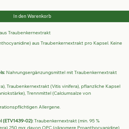
In den Warenkorb
aus Traubenkernextrakt
hocyanidine) aus Traubenkernextrakt pro Kapsel. Keine 
ls:
 Nahrungsergänzungsmittel mit Traubenkernextrakt 
a), Traubenkernextrakt (Vitis vinifera), pflanzliche Kapsel 
aniokstärke), Trennmittel (Calciumsalze von 
rationspflichtigen Allergene.
 (ETV1439-02):
 Traubenkernextrakt (min. 95 % 
ifera) 250 mg; davon OPC (oligomere Proanthocyanidine) 