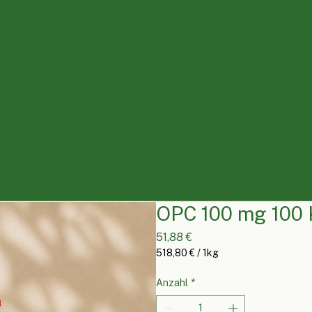
OPC 100 mg 100 
Preis
51,88 €
518,80 €
/
1kg
518,80 €
pro
Anzahl
*
1
Kilogramm