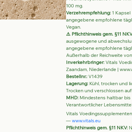
100 mg.
Verzehrempfehlung:
 1 Kapsel
angegebene empfohlene täglic
Vegan.
⚠️ Pflichthinweis gem. §11 NKV
ausgewogene und abwechslung
angegebene empfohlene täglic
Außerhalb der Reichweite von
Inverkehrbringer:
 Vitals Voed
Zaandam, Niederlande | www.vi
Bestellnr.:
 V1439
Lagerung:
 Kühl, trocken und 
Trocken und verschlossen au
MHD:
 Mindestens haltbar bi
Verantwortlicher Lebensmitt
Vitals Voedingssupplementen 
— 
www.vitals.eu
Pflichthinweis gem. §11 NKV:
 