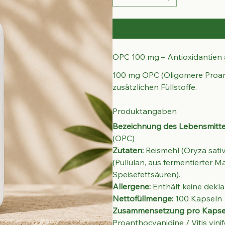
OPC 100 mg – Antioxidantien 
100 mg OPC (Oligomere Proant
zusätzlichen Füllstoffe.
Produktangaben
Bezeichnung des Lebensmitte
(OPC)
Zutaten:
 Reismehl (Oryza sativ
(Pullulan, aus fermentierter M
Speisefettsäuren).
Allergene:
 Enthält keine dekla
Nettofüllmenge:
 100 Kapseln
Zusammensetzung pro Kapsel
Proanthocyanidine / Vitis vin